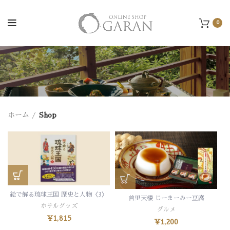
0
ホーム
Shop
絵で解る琉球王国 歴史と人物〈3〉
首里天楼 じーまーみー豆腐
ホテルグッズ
グルメ
¥
1,815
¥
1,200