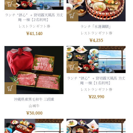
ランチ“摂心” + 貸切露天風呂 方丈
庵 一棟【2名利用】
レストランギフト券
ランチ「水蓮御膳」
レストランギフト券
¥
41,140
¥
4,235
ランチ“摂心” + 貸切露天風呂 方丈
庵 一棟【1名利用】
レストランギフト券
¥
22,990
沖縄県産黒毛和牛 三段重
山城牛
¥
50,000