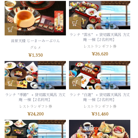
ランチ“雲水” + 貸切露天風呂 方丈
庵 一棟【2名利用】
首里天楼 じーまーみーぷりん
レストランギフト券
グルメ
¥
26,620
¥
1,350
ランチ“季節” + 貸切露天風呂 方丈
ランチ“白蓮” + 貸切露天風呂 方丈
庵 一棟【2名利用】
庵 一棟【2名利用】
レストランギフト券
レストランギフト券
¥
24,200
¥
31,460