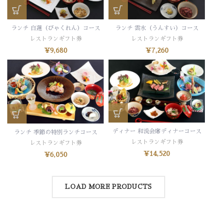
ランチ 白蓮（びゃくれん）コース
ランチ 雲水（うんすい）コース
レストランギフト券
レストランギフト券
¥
9,680
¥
7,260
ディナー 和流会席ディナーコース
ランチ 季節の特別ランチコース
レストランギフト券
レストランギフト券
¥
14,520
¥
6,050
LOAD MORE PRODUCTS