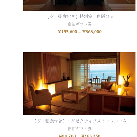
【夕・朝食付き】特別室 白隠の間
オプションを選択
宿泊ギフト券
¥
193,600
–
¥
363,000
【夕・朝食付き】エグゼクティブスイートルーム
オプションを選択
宿泊ギフト券
¥
84,700
–
¥
163,350