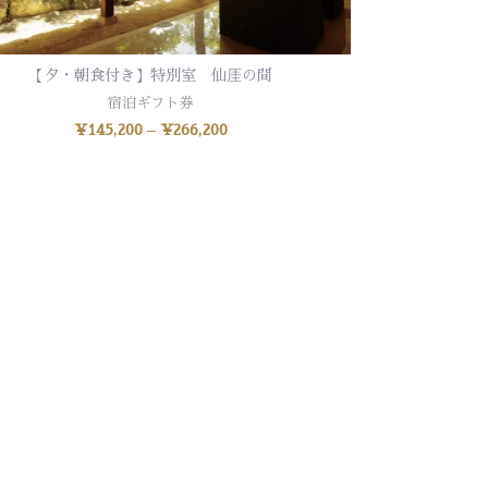
【夕・朝食付き】特別室 仙厓の間
オプションを選択
宿泊ギフト券
¥
145,200
–
¥
266,200