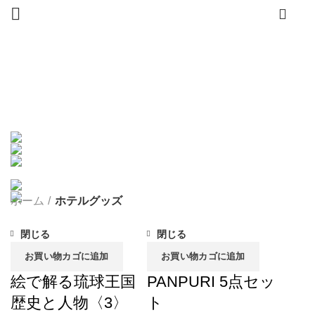
0
ホテルグッズ
カテゴリー
すべて
PRODUCT
おすすめのギフト
0 PRODUCT
グルメ
4 PRODUCT
ホテルグッズ
21 PRODUCT
レストランギフト券
17 PRODUCT
宿泊ギフト券
4 PRODUCT
山城牛
1 PRODUCT
無分類
0 PRODUCT
ホーム
ホテルグッズ
閉じる
閉じる
お買い物カゴに追加
お買い物カゴに追加
絵で解る琉球王国
PANPURI 5点セッ
歴史と人物〈3〉
ト