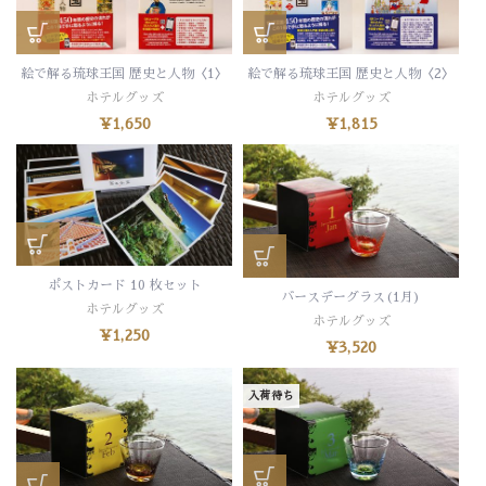
絵で解る琉球王国 歴史と人物〈1〉
絵で解る琉球王国 歴史と人物〈2〉
ホテルグッズ
ホテルグッズ
¥
1,650
¥
1,815
ポストカード 10 枚セット
バースデーグラス(1月)
ホテルグッズ
ホテルグッズ
¥
1,250
¥
3,520
入荷待ち