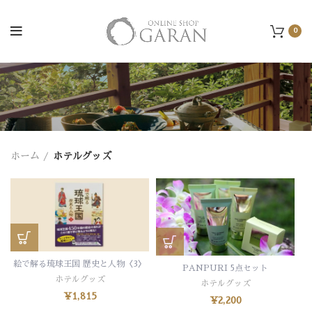
0
ホーム
ホテルグッズ
絵で解る琉球王国 歴史と人物〈3〉
PANPURI 5点セット
ホテルグッズ
ホテルグッズ
¥
1,815
¥
2,200