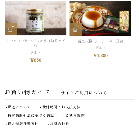
シークヮーサーこしょう〈ねりタイ
首里天楼 じーまーみー豆腐
プ〉
グルメ
グルメ
¥
1,200
¥
650
お買い物ガイド
サイトご利用について
配送について
受付時間・お支払方法
特定商取引法に基づく表記
ご利用規約
個人情報保護方針
お問合わせ