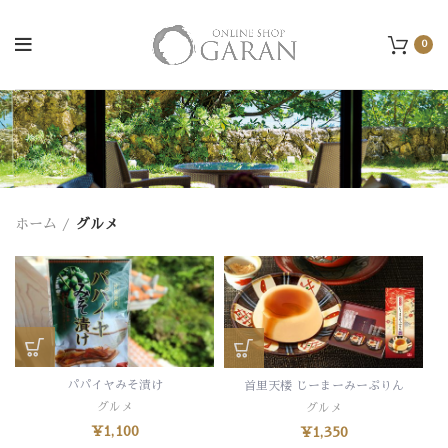
0
ホーム
グルメ
パパイヤみそ漬け
首里天楼 じーまーみーぷりん
グルメ
グルメ
¥
1,100
¥
1,350