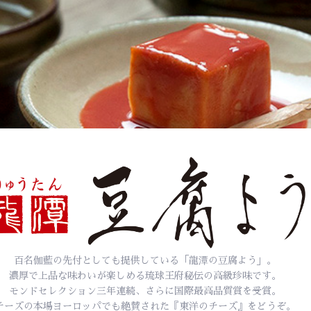
百名伽藍の先付としても提供している「龍潭の豆腐よう」。
濃厚で上品な味わいが楽しめる琉球王府秘伝の高級珍味です。
モンドセレクション三年連続、さらに国際最高品質賞を受賞。
チーズの本場ヨーロッパでも絶賛された『東洋のチーズ』をどうぞ。