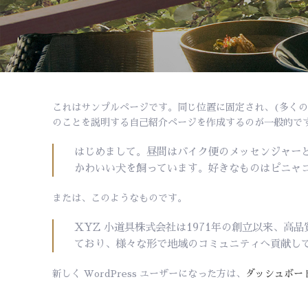
これはサンプルページです。同じ位置に固定され、(多くの
のことを説明する自己紹介ページを作成するのが一般的で
はじめまして。昼間はバイク便のメッセンジャー
かわいい犬を飼っています。好きなものはピニャ
または、このようなものです。
XYZ 小道具株式会社は1971年の創立以来、高
ており、様々な形で地域のコミュニティへ貢献し
新しく WordPress ユーザーになった方は、
ダッシュボー