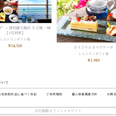
” + 貸切露天風呂 方丈庵 一棟
お買い物カゴに追加
【1名利用】
レストランギフト券
¥
14,520
オリジナルオペラケーキ
お買い物カゴに追加
レストランギフト券
¥
1,980
ついて
特定商取引法に基づく表記
ご利用規約
個人情報保護方針
お問
百名伽藍オフィシャルサイト