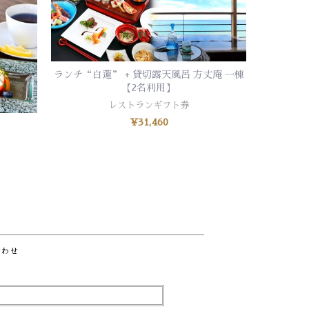
ランチ“白蓮” + 貸切露天風呂 方丈庵 一棟
お買い物カゴに追加
【2名利用】
レストランギフト券
ラン
¥
31,460
合わせ