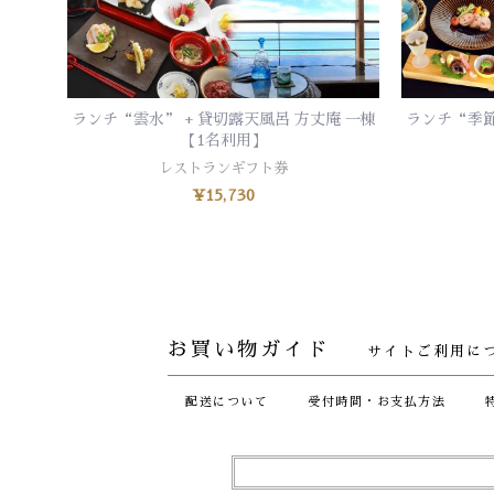
ランチ“雲水” + 貸切露天風呂 方丈庵 一棟
ランチ“季節
お買い物カゴに追加
【1名利用】
レストランギフト券
¥
15,730
お買い物ガイド
サイトご利用に
配送について
受付時間・お支払方法