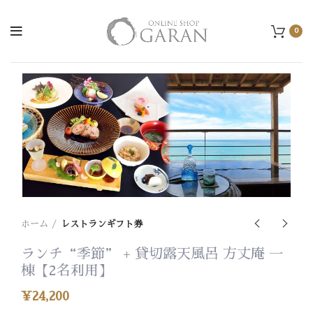
0
ホーム
レストランギフト券
ランチ“季節” + 貸切露天風呂 方丈庵 一
棟【2名利用】
¥
24,200